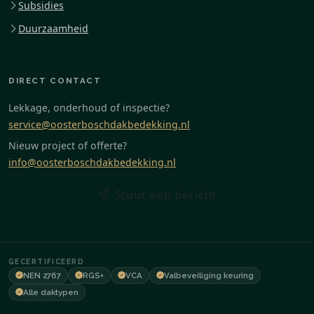
Subsidies
Duurzaamheid
DIRECT CONTACT
Lekkage, onderhoud of inspectie?
service@oosterboschdakbedekking.nl
Nieuw project of offerte?
info@oosterboschdakbedekking.nl
Stuur een bericht
GECERTIFICEERD
NEN 2767
RGS+
VCA
Valbeveiliging keuring
Alle daktypen