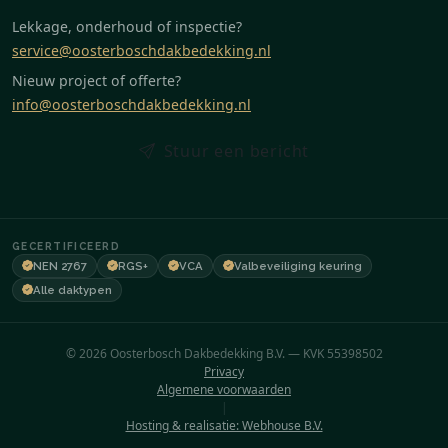
Lekkage, onderhoud of inspectie?
service@oosterboschdakbedekking.nl
Nieuw project of offerte?
info@oosterboschdakbedekking.nl
Stuur een bericht
GECERTIFICEERD
NEN 2767
RGS+
VCA
Valbeveiliging keuring
Alle daktypen
© 2026 Oosterbosch Dakbedekking B.V. — KVK 55398502
Privacy
Algemene voorwaarden
|
Hosting & realisatie: Webhouse B.V.