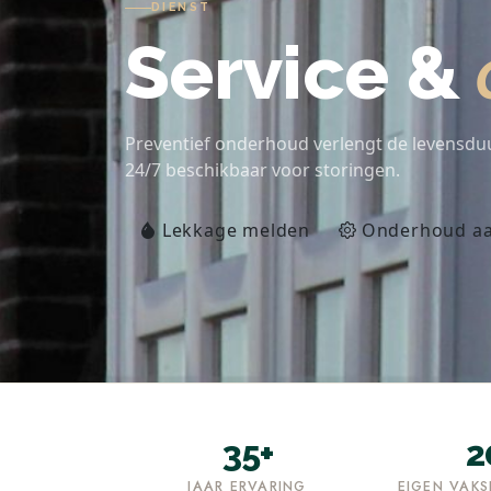
DIENST
Service &
Preventief onderhoud verlengt de levensduu
24/7 beschikbaar voor storingen.
Lekkage melden
Onderhoud a
35+
2
JAAR ERVARING
EIGEN VAKS