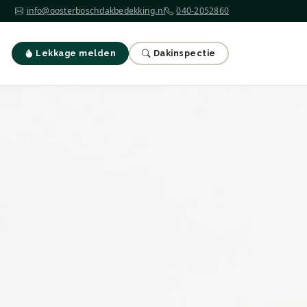
info@oosterboschdakbedekking.nl
040-2052860
Lekkage melden
Dakinspectie