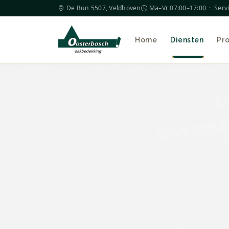
De Run 5507, Veldhoven
Ma–Vr 07:00–17:00 · Serv
Home
Diensten
Pr