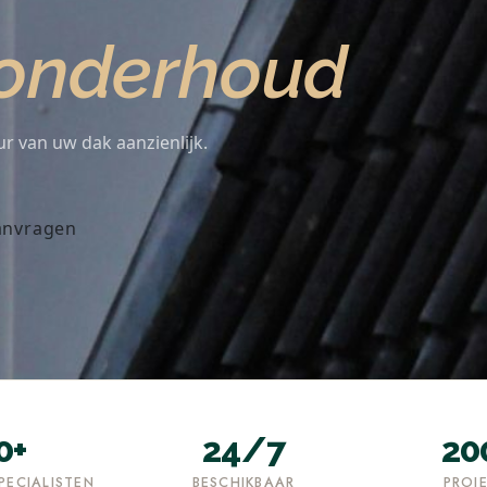
onderhoud
r van uw dak aanzienlijk.
anvragen
0+
24/7
20
PECIALISTEN
BESCHIKBAAR
PROJ