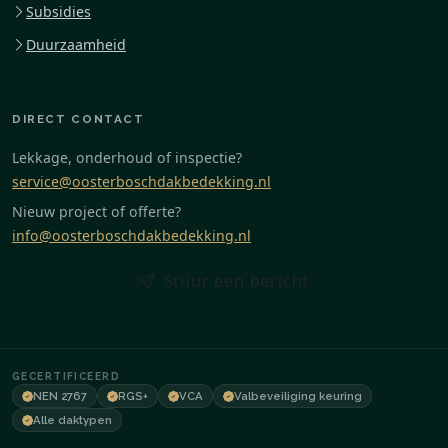
Subsidies
Duurzaamheid
DIRECT CONTACT
Lekkage, onderhoud of inspectie?
service@oosterboschdakbedekking.nl
Nieuw project of offerte?
info@oosterboschdakbedekking.nl
Stuur een bericht
GECERTIFICEERD
NEN 2767
RGS+
VCA
Valbeveiliging keuring
Alle daktypen